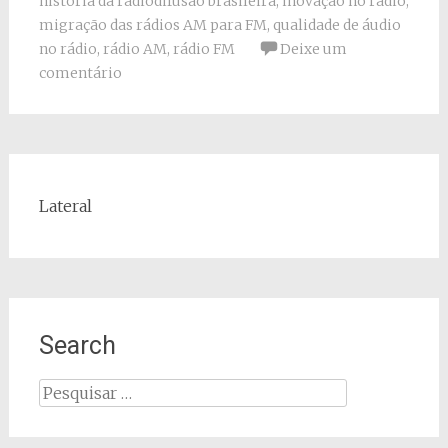
história da radiodifusão brasileira
,
inovação no rádio
,
migração das rádios AM para FM
,
qualidade de áudio
no rádio
,
rádio AM
,
rádio FM
Deixe um
comentário
Lateral
Search
Pesquisar
por: