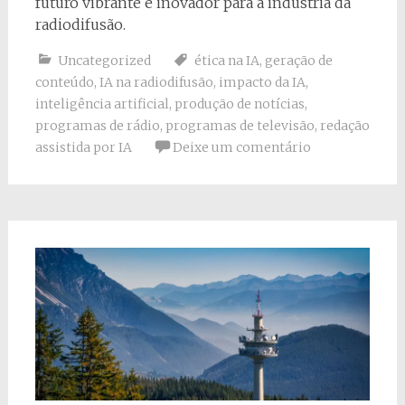
futuro vibrante e inovador para a indústria da
radiodifusão.
Uncategorized
ética na IA
,
geração de
conteúdo
,
IA na radiodifusão
,
impacto da IA
,
inteligência artificial
,
produção de notícias
,
programas de rádio
,
programas de televisão
,
redação
assistida por IA
Deixe um comentário