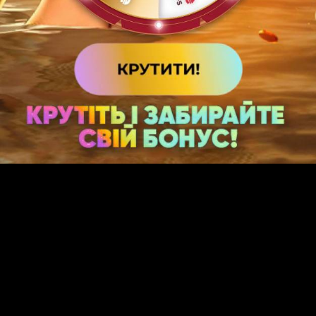
Slotoking вхід та бонус за
реєстрацію | Слотокінг
казино онлайн
23 de dezembro de 2021
admin
На азартному майданчику Слотокінг
цілодобово працюють оператори служби
техпідтримки й надають консультації.
Зв’язатися з ними можна через електронну
пошту, онлайн-чат на офіційному вебсайті
або в зручному Телеграм-боті.
Онлайн казино Betking приділяє багато
уваги дотриманню принципів