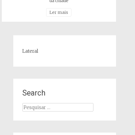
da cidade
Ler mais
Lateral
Search
Pesquisar
por: