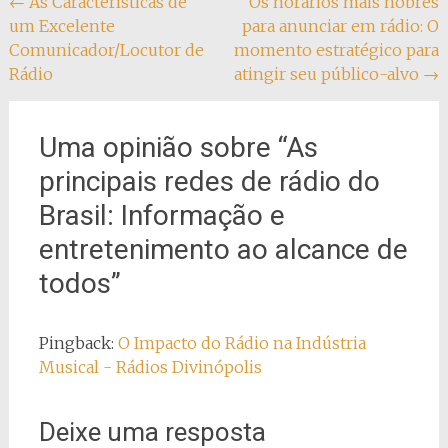
Navegação
←
As Características de
Os horários mais nobres
um Excelente
para anunciar em rádio: O
do
Comunicador/Locutor de
momento estratégico para
post
Rádio
atingir seu público-alvo
→
Uma opinião sobre “
As
principais redes de rádio do
Brasil: Informação e
entretenimento ao alcance de
todos
”
Pingback:
O Impacto do Rádio na Indústria
Musical - Rádios Divinópolis
Deixe uma resposta