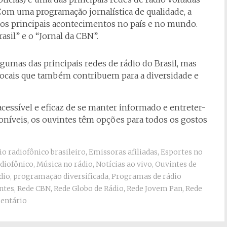
 Com uma programação jornalística de qualidade, a
s principais acontecimentos no país e no mundo.
sil” e o “Jornal da CBN”.
lgumas das principais redes de rádio do Brasil, mas
locais que também contribuem para a diversidade e
cessível e eficaz de se manter informado e entreter-
oníveis, os ouvintes têm opções para todos os gostos
io radiofônico brasileiro
,
Emissoras afiliadas
,
Esportes no
diofônico
,
Música no rádio
,
Notícias ao vivo
,
Ouvintes de
dio
,
programação diversificada
,
Programas de rádio
ntes
,
Rede CBN
,
Rede Globo de Rádio
,
Rede Jovem Pan
,
Rede
entário