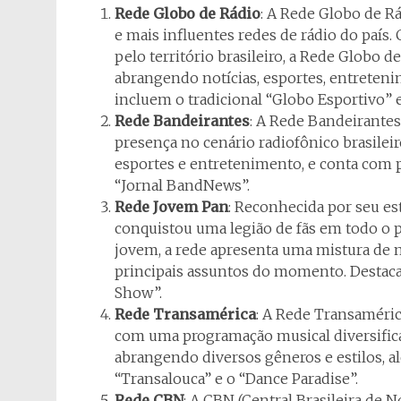
Rede Globo de Rádio
: A Rede Globo de R
e mais influentes redes de rádio do país.
pelo território brasileiro, a Rede Globo 
abrangendo notícias, esportes, entreten
incluem o tradicional “Globo Esportivo” e
Rede Bandeirantes
: A Rede Bandeirante
presença no cenário radiofônico brasileir
esportes e entretenimento, e conta com 
“Jornal BandNews”.
Rede Jovem Pan
: Reconhecida por seu es
conquistou uma legião de fãs em todo o 
jovem, a rede apresenta uma mistura de 
principais assuntos do momento. Destac
Show”.
Rede Transamérica
: A Rede Transaméric
com uma programação musical diversificad
abrangendo diversos gêneros e estilos, 
“Transalouca” e o “Dance Paradise”.
Rede CBN
: A CBN (Central Brasileira de N