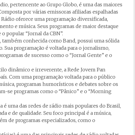
ádio, pertencente ao Grupo Globo, é uma das maiores
 Composta por várias emissoras afiliadas espalhadas
de Rádio oferece uma programação diversificada,
imento e música. Seus programas de maior destaque
 o popular “Jornal da CBN”.
s, também conhecida como Band, possui uma sólida
o. Sua programação é voltada para o jornalismo,
programas de sucesso como o “Jornal Gente” e o
tilo dinâmico e irreverente, a Rede Jovem Pan
país. Com uma programação voltada para o público
música, programas humorísticos e debates sobre os
am-se programas como o “Pânico” e o “Morning
a é uma das redes de rádio mais populares do Brasil,
a e de qualidade. Seu foco principal é a música,
além de programas especializados, como o
otícias) é uma das principais redes de rádio voltadas